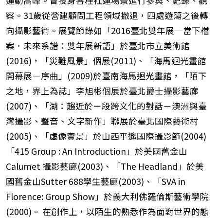
運動高峰。曾投身各種社運場景進行參與、紀錄、觀
察。31歲從營建顧問工程領域撤退，四處遊蕩之後轉
向攝影藝術。展覽節錄如「2016臺北雙年展─當下檔
案．未來系譜：雙年展新語」於臺北市立美術館
(2016)，「災難風景」個展(2011)、「海馬迴光畫館
開幕展－序曲」(2009)於臺南海馬迴光畫館，「陌下
之地，界上為誌」李旭彬個展於臺北爵士攝影藝廊
(2007)、「湖：趨近於ㄧ段跨文化的對話－澳洲與臺
灣攝影、聲音、文字新作」聯展於臺北國際藝術村
(2005)、「虛像實景」於山西平遙國際攝影節(2004)
「415 Group : An Introduction」於美國舊金山
Calumet 攝影藝廊(2003)、「The Headland」於美
國舊金山Sutter 688學生藝廊(2003)、「SVA in
Florence: Group Show」於義大利佛羅倫斯藝術學院
(2000)。 在創作上，以陌生的熟悉作為面對世界的態