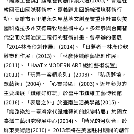
「編織工藝獎」纖維藝術創作類入選(2005)。曾進駐
韓國旺山國際藝術村、嘉義縣北回歸線環境藝術行
動、高雄市五里埔永久屋基地文創產業重建計畫與美
國科羅拉多州安德森牧場藝術中心。多年參與台南替
代空間文賢油漆工程行的藝術計畫。曾舉辦的個展
「2014林彥伶創作展」(2014)、「日夢者—林彥伶軟
雕塑創作展」(2013)、「林彥伶纖維藝術創作展」
(2011)、「HaaT x MODERN ART 纖維藝術裝置」
(2011)、「玩弄—容顏系列」(2008)、「私我夢境，
眾藝術」(2004)、「心靈禁區」(2003)。近年參與的
主要聯展「纖維好好玩」於臺中市纖維工藝博物館
(2016)、「表層之外」於臺南生活美學館(2015)、
「織路染旅—臺灣當代纖維藝術的蛻變特展」於國立
臺灣工藝研究發展中心(2014)、「時光的河與合」於
屏東美術館(2010)。 2013年將在美國駐村期間的創作