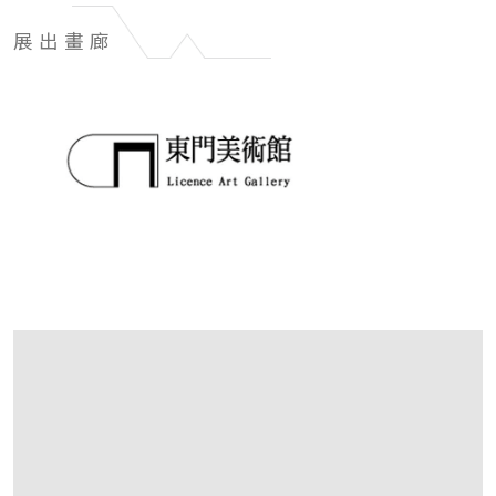
展出畫廊
展
出
畫
廊