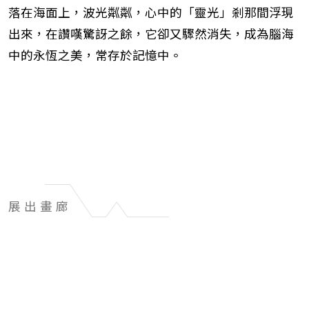
落在海面上，波光粼粼，心中的「靈光」剎那間浮現
出來，在讚嘆驚訝之餘，它卻又驟然消失，成為腦海
中的永恆之美，常存於記憶中。
展出畫廊
展
出
畫
廊