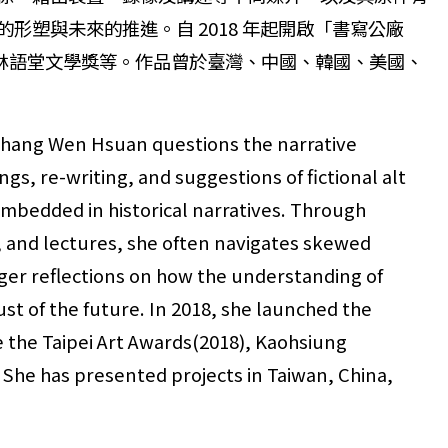
形塑與未來的推進。自 2018 年起開啟「書寫公廠
高雄獎、林語堂文學獎等。作品曾於臺灣、中國、韓國、美國、
f Chang Wen Hsuan questions the narrative
ngs, re-writing, and suggestions of fictional alt
embedded in historical narratives. Through
s, and lectures, she often navigates skewed
ger reflections on how the understanding of
ust of the future. In 2018, she launched the
e the Taipei Art Awards(2018), Kaohsiung
. She has presented projects in Taiwan, China,