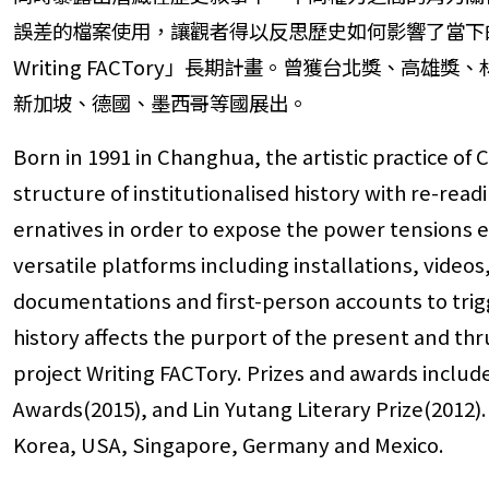
誤差的檔案使用，讓觀者得以反思歷史如何影響了當下的
Writing FACTory」長期計畫。曾獲台北獎、
新加坡、德國、墨西哥等國展出。
Born in 1991 in Changhua, the artistic practice o
structure of institutionalised history with re-readi
ernatives in order to expose the power tensions 
versatile platforms including installations, video
documentations and first-person accounts to trig
history affects the purport of the present and thr
project Writing FACTory. Prizes and awards includ
Awards(2015), and Lin Yutang Literary Prize(2012)
Korea, USA, Singapore, Germany and Mexico.