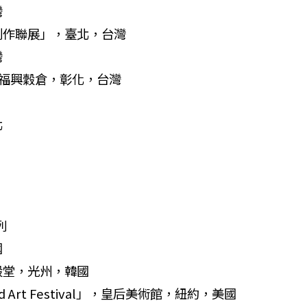
灣
創作聯展」，臺北，台灣
灣
，福興穀倉，彰化，台灣
北
色列
國
殿堂，光州，韓國
ed Art Festival」，皇后美術館，紐約，美國