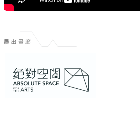
展出畫廊
展
出
畫
廊