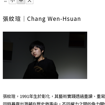
:::
小
中
大
張紋瑄｜Chang Wen-Hsuan
張紋瑄，1991年生於彰化，其藝術實踐透過重讀、重
同時暴露出潛藏在歷史敘事中，不同權力之間的角力關