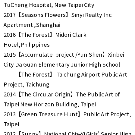
TuCheng Hospital, New Taipei City
2017【Seasons Flowers】Sinyi Realty Inc
Apartment ,Shanghai
2016【The Forest】Midori Clark
Hotel,Philippines
2015【Accumulate project /Yun Shen】Xinbei
City Da Guan Elementary Junior High School
【The Forest】 Taichung Airport Public Art
Project, Taichung
2014【The Circular Origin】The Public Art of
Taipei New Horizon Building, Taipei
2013【Green Treasure Hunt】Public Art Project,
Taipei
2012【Sunny】National Chia-Yi Girls' Senior High