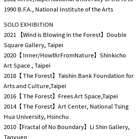
1990 B.F.A., National Institute of the Arts
SOLO EXHIBITION
2021 【Wind is Blowing in the Forest】Double
Square Gallery, Taipei
2020【 Inner/HowfArFromNature】Shinkicho
Art Space , Taipei
2018【 The Forest】Taishin Bank Foundation for
Arts and Culture,Taipei
2016【 The Forest】Frees Art Space,Taipei
2014【 The Forest】Art Center, National Tsing
Hua University, Hsinchu
2010【Fractal of No Boundary】Li Shin Gallery,
Taoyuen