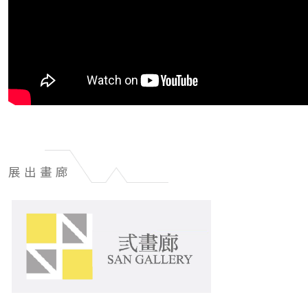
展出畫廊
展
出
畫
廊