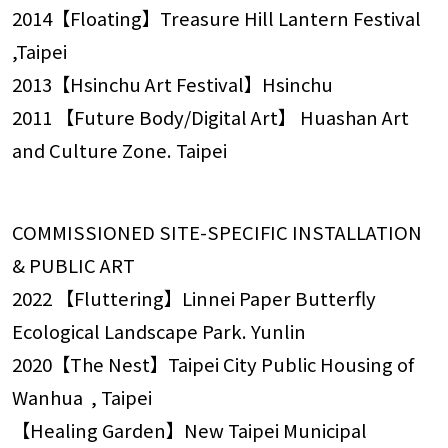
2014【Floating】Treasure Hill Lantern Festival
,Taipei
2013【Hsinchu Art Festival】Hsinchu
2011 【Future Body/Digital Art】 Huashan Art
and Culture Zone. Taipei
COMMISSIONED SITE-SPECIFIC INSTALLATION
& PUBLIC ART
2022 【Fluttering】Linnei Paper Butterfly
Ecological Landscape Park. Yunlin
2020【The Nest】Taipei City Public Housing of
Wanhua , Taipei
【Healing Garden】New Taipei Municipal