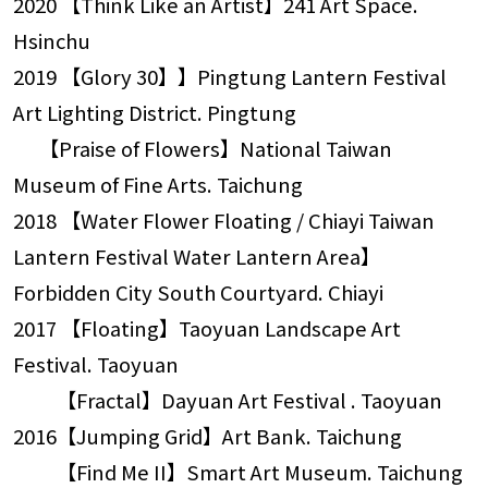
2020 【Think Like an Artist】241 Art Space.
Hsinchu
2019 【Glory 30】】Pingtung Lantern Festival
Art Lighting District. Pingtung
【Praise of Flowers】National Taiwan
Museum of Fine Arts. Taichung
2018 【Water Flower Floating / Chiayi Taiwan
Lantern Festival Water Lantern Area】
Forbidden City South Courtyard. Chiayi
2017 【Floating】Taoyuan Landscape Art
Festival. Taoyuan
【Fractal】Dayuan Art Festival . Taoyuan
2016【Jumping Grid】Art Bank. Taichung
【Find Me II】Smart Art Museum. Taichung