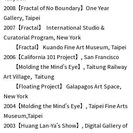
2008【Fractal of No Boundary】One Year
Gallery, Taipei
2007【Fractal】 International Studio &
Curatorial Program, New York
【Fractal】 Kuando Fine Art Museum, Taipei
2006【California 101 Project】, San Francisco
【Molding the Mind's Eye】, Taitung Railway
Art Village, Taitung
【Floating Project】 Galapagos Art Space,
New York
2004【Molding the Mind's Eye】, Taipei Fine Arts
Museum,Taipei
2003【Huang Lan-Ya's Show】, Digital Gallery of