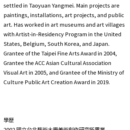
settled in Taoyuan Yangmei. Main projects are
paintings, installations, art projects, and public
art. Has worked in art museums and art villages
with Artist-in-Residency Program in the United
States, Belgium, South Korea, and Japan.
Grantee of the Taipei Fine Arts Award in 2004,
Grantee the ACC Asian Cultural Association
Visual Art in 2005, and Grantee of the Ministry of
Culture Public Art Creation Award in 2019.
學歷
2002 國立台北藝術大學美術創作研究所畢業