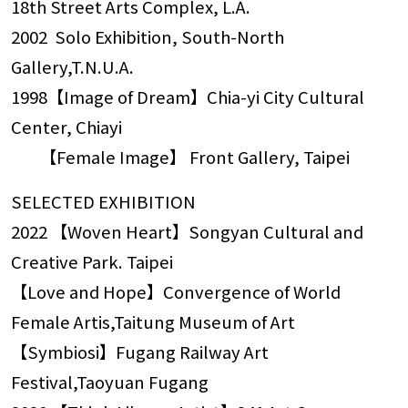
18th Street Arts Complex, L.A.
2002 Solo Exhibition, South-North
Gallery,T.N.U.A.
1998【Image of Dream】Chia-yi City Cultural
Center, Chiayi
【Female Image】 Front Gallery, Taipei
SELECTED EXHIBITION
2022 【Woven Heart】Songyan Cultural and
Creative Park. Taipei
【Love and Hope】Convergence of World
Female Artis,Taitung Museum of Art
【Symbiosi】Fugang Railway Art
Festival,Taoyuan Fugang