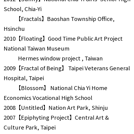
School, Chia-Yi
【Fractals】Baoshan Township Office,
Hsinchu
2010【Floating】Good Time Public Art Project
National Taiwan Museum
Hermes window project , Taiwan
2009【Fractal of Being】 Taipei Veterans General
Hospital, Taipei
【Blossom】 National Chia Yi Home
Economics Vocational High School
2008【Untitled】Nation Art Park, Shinju
2007【Epiphyting Project】Central Art &
Culture Park, Taipei