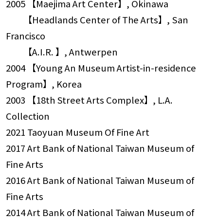
2005 【Maejima Art Center】, Okinawa
【Headlands Center of The Arts】, San
Francisco
【A.I.R. 】, Antwerpen
2004 【Young An Museum Artist-in-residence
Program】, Korea
2003 【18th Street Arts Complex】, L.A.
Collection
2021 Taoyuan Museum Of Fine Art
2017 Art Bank of National Taiwan Museum of
Fine Arts
2016 Art Bank of National Taiwan Museum of
Fine Arts
2014 Art Bank of National Taiwan Museum of