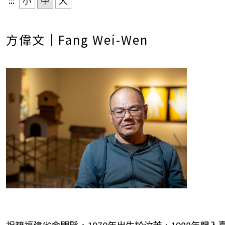
:::
小
中
大
方偉文｜Fang Wei-Wen
祖籍福建省金門縣，1970年出生於汶萊，1988年歸