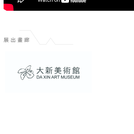
展出畫廊
展
出
畫
廊