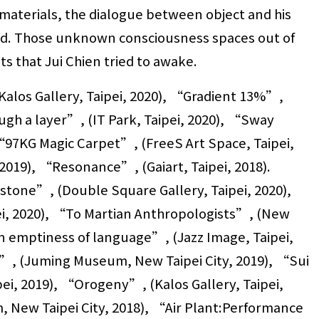
 materials, the dialogue between object and his
build. Those unknown consciousness spaces out of
s that Jui Chien tried to awake.
Kalos Gallery, Taipei, 2020), “Gradient 13%”,
ough a layer”, (IT Park, Taipei, 2020), “Sway
“97KG Magic Carpet”, (FreeS Art Space, Taipei,
 2019), “Resonance”, (Gaiart, Taipei, 2018).
stone”, (Double Square Gallery, Taipei, 2020),
, 2020), “To Martian Anthropologists”, (New
“An emptiness of language”, (Jazz Image, Taipei,
e”, (Juming Museum, New Taipei City, 2019), “Sui
ipei, 2019), “Orogeny”, (Kalos Gallery, Taipei,
, New Taipei City, 2018), “Air Plant:Performance