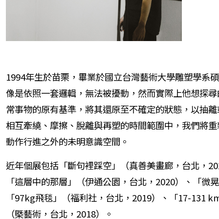
1994年生於苗栗，畢業於國立台灣藝術大學雕塑學系
像是依照一套邏輯，無法被擾動，然而實際上他想探尋
常事物的原有基準，將其還原至不確定的狀態，以抽離
相互牽繞、摩擦、脫離與再塑的時間範圍中，我們將重
動作行進之外的未明意識空間。
近年個展包括「斷句裡踩空」（真善美畫廊，台北，202
「這層中的那層」（伊通公園，台北，2020）、「微晃
「97kg飛毯」（福利社，台北，2019）、「17-131
（槩藝術，台北，2018）。