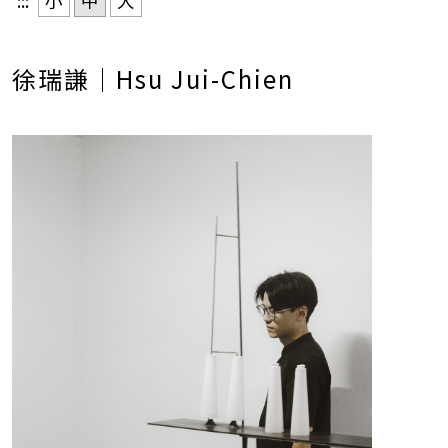
:::
小
中
大
徐瑞謙｜Hsu Jui-Chien