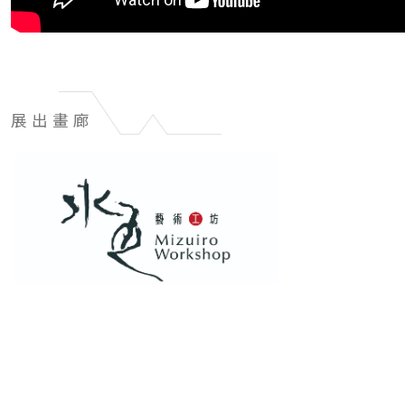
展出畫廊
展
出
畫
廊