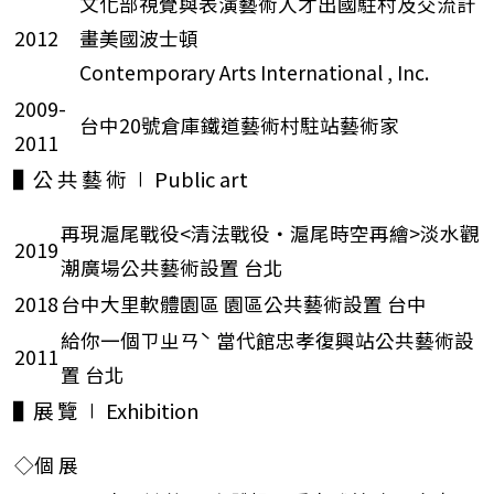
文化部視覺與表演藝術人才出國駐村及交流計
2012
畫美國波士頓
Contemporary Arts International , Inc.
2009-
台中20號倉庫鐵道藝術村駐站藝術家
2011
▌公 共 藝 術 ∣ Public art
再現滬尾戰役<清法戰役‧滬尾時空再繪>淡水觀
2019
潮廣場公共藝術設置 台北
2018
台中大里軟體園區 園區公共藝術設置 台中
給你一個ㄗㄓㄢˋ 當代館忠孝復興站公共藝術設
2011
置 台北
▌展 覽 ∣ Exhibition
◇個 展