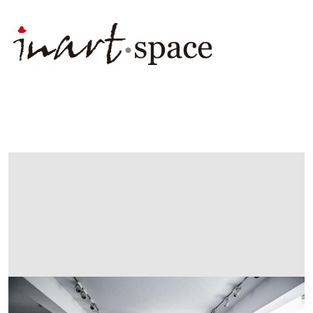
展
出
畫
廊