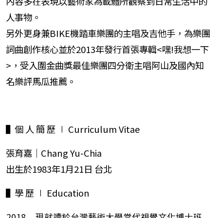
內容多在表現以藝術家為載體所觀察到日常生活中的
人事物。
另外更身兼BIKE機踏車樂團的主唱及吉他手，為樂團
詞曲創作核心並於2013年發行首張專輯<嘿!我想一下
>，受入圍金曲獎最佳樂團四分衛主唱阿山及國內知
名樂評馬瓜推薦。
▌個 人 簡 歷 ∣ Curriculum Vitae
張育嘉｜Chang Yu-Chia
出生於1983年1月21日 台北
▌學 歷 ∣ Education
2018 現就讀於台灣藝術大學當代視覺文化博士班