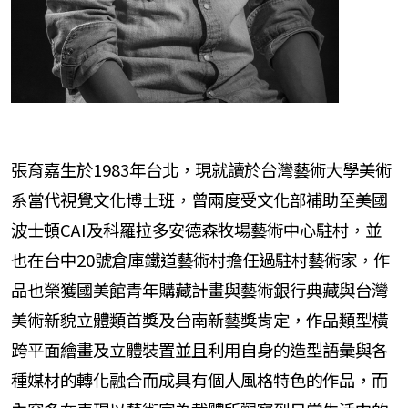
張育嘉生於1983年台北，現就讀於台灣藝術大學美術
系當代視覺文化博士班，曾兩度受文化部補助至美國
波士頓CAI及科羅拉多安德森牧場藝術中心駐村，並
也在台中20號倉庫鐵道藝術村擔任過駐村藝術家，作
品也榮獲國美館青年購藏計畫與藝術銀行典藏與台灣
美術新貌立體類首獎及台南新藝獎肯定，作品類型橫
跨平面繪畫及立體裝置並且利用自身的造型語彙與各
種媒材的轉化融合而成具有個人風格特色的作品，而