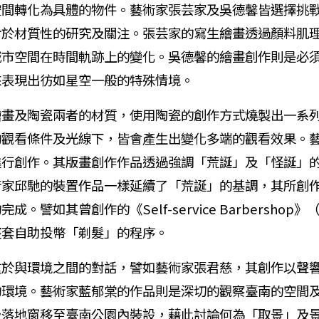
空間轉化為具體的物件。藝術家張芸家及吳德馨皆選擇挑
對於材質性的研究及關注。張芸家的寫生繪畫透過顏料肌
城市空間在時間軌跡上的變化。吳德馨的繪畫創作則是必
來表現出彷如星空一般的特殊情境。
及陶瓷兩者的材質，使用陶瓷的創作方式燒製出一系列
的觀看條件及光線下，皆會產生出變化多端的觀看效果。
進行創作。其版畫創作作品透過強調「荒誕」及「怪誕」
術家邱馳的裝置作品一樣延續了「荒誕」的基調，其所創
。譬如其曾創作的《Self-service Barbersho
整套自助投幣「剃髮」的程序。
與環境之間的對話，譬如藝術家張君慈，其創作以聲響
的環境。藝術家藍郁棠的作品則是深切的觀察臺南的空間
級落地窗移至臺南公園內裝設，藉此討論何為「取景」及