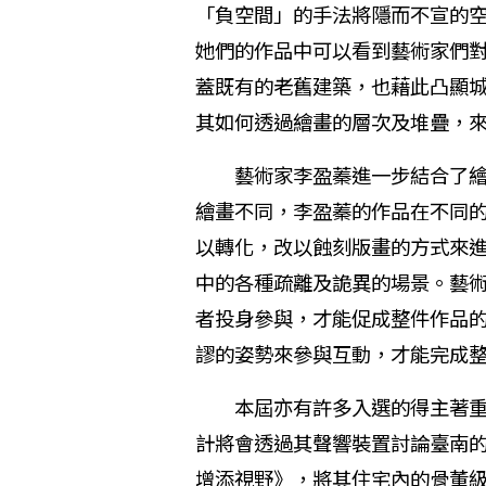
「負空間」的手法將隱而不宣的
她們的作品中可以看到藝術家們
蓋既有的老舊建築，也藉此凸顯
其如何透過繪畫的層次及堆疊，
藝術家李盈蓁進一步結合了繪畫
繪畫不同，李盈蓁的作品在不同
以轉化，改以蝕刻版畫的方式來
中的各種疏離及詭異的場景。藝
者投身參與，才能促成整件作品的完成
謬的姿勢來參與互動，才能完成
本屆亦有許多入選的得主著重於
計將會透過其聲響裝置討論臺南
增添視野》，將其住宅內的骨董