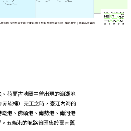
失。荷蘭古地圖中曾出現的潟湖地
今赤崁樓）完工之時，臺江內海的
港墘港、佛頭港、南勢港、南河港
岸。五條港的航路曾匯集於臺南舊