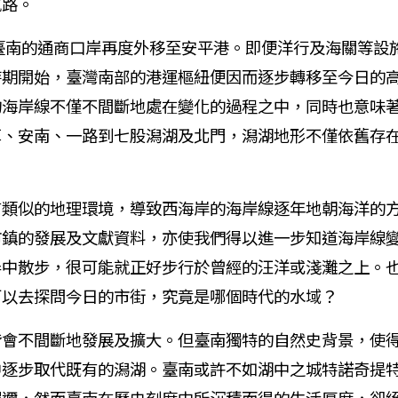
航路。
臺南的通商口岸再度外移至安平港。即便洋行及海關等設
時期開始，臺灣南部的港運樞紐便因而逐步轉移至今日的
的海岸線不僅不間斷地處在變化的過程之中，同時也意味
草、安南、一路到七股潟湖及北門，潟湖地形不僅依舊存
似的地理環境，導致西海岸的海岸線逐年地朝海洋的方
市鎮的發展及文獻資料，亦使我們得以進一步知道海岸線
弄中散步，很可能就正好步行於曾經的汪洋或淺灘之上。
可以去探問今日的市街，究竟是哪個時代的水域？
不間斷地發展及擴大。但臺南獨特的自然史背景，使得
步取代既有的潟湖。臺南或許不如湖中之城特諾奇提特蘭（Te