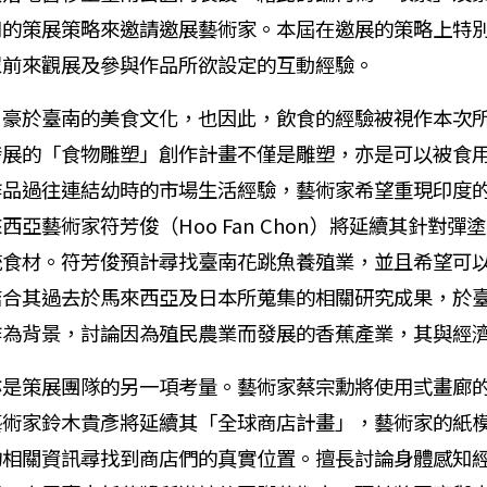
同的策展策略來邀請邀展藝術家。本屆在邀展的策略上特
眾前來觀展及參與作品所欲設定的互動經驗。
於臺南的美食文化，也因此，飲食的經驗被視作本次所
發展的「食物雕塑」創作計畫不僅是雕塑，亦是可以被食
作品過往連結幼時的市場生活經驗，藝術家希望重現印度
亞藝術家符芳俊（Hoo Fan Chon）將延續其針對
統食材。符芳俊預計尋找臺南花跳魚養殖業，並且希望可
結合其過去於馬來西亞及日本所蒐集的相關研究成果，於
作為背景，討論因為殖民農業而發展的香蕉產業，其與經
策展團隊的另一項考量。藝術家蔡宗勳將使用弎畫廊的
藝術家鈴木貴彥將延續其「全球商店計畫」，藝術家的紙
的相關資訊尋找到商店們的真實位置。擅長討論身體感知