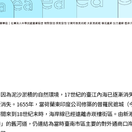
為泥沙淤積的自然環境，17世紀的臺江內海已逐漸消
消失。1655年，當荷蘭東印度公司修築的普羅民遮城（
間來到18世紀末時，海岸線已經遠離赤崁樓街區。由新
港」的舊河道，仍連結為當時臺南市區主要的對外通商口