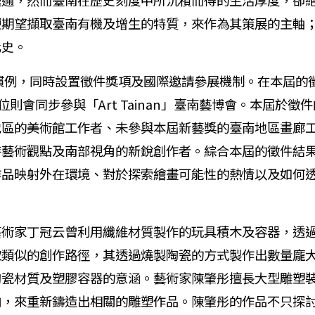
遐邇，然而臺南在歷史刻度中所沉積而得的生活厚度，卻
便期望擷取臺南有機及增生的特質，來作為其策展的主軸
化史。
例，同時設置徵件獎項及國際邀請參展機制。在本屆的徵
位則會同步參與「Art Tainan」臺南藝博會。本屆於
地區的美術館工作者、未參與本屆新藝獎的臺南地區畫廊
特藝術觀點及南部視角的新銳創作者。綜合本屆的徵件結
作品映射外在環境、對於探索繪畫可能性的熱情以及如何
家丁冠云曾利用纖維材質製作的玩具積木及容器，透過
取類似的創作路徑，其透過燒製陶瓷的方式製作出數量龐
陶瓷材質及塑膠容器的意涵。藝術家陳肇彤擅長大型雕塑
向，來重新鑄造出相關的雕塑作品。陳肇彤的作品不只探