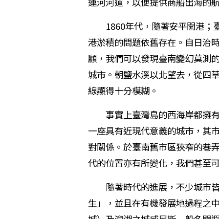
運河河道，以便提供商船出海的
1860年代，隨著安平開港；
港淤積的問題依舊存在。自日治
顧，我們可以發現臺南變幻莫測
城市。朝鹽水溪以北望去，從四
線顯得十分模糊。
事實上臺灣島的西海岸都擁有類
一座具有近現代意義的城市，其
對關係。於臺南舊市區狹窄的巷
代的位置亦有所變化，我們甚至
隨著時代的進展，不少城市皆會
生」，並且在有機發展地過程之中逐