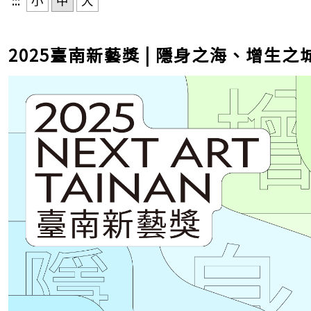
:::
小
中
大
2025臺南新藝獎 | 隱身之海、增生之