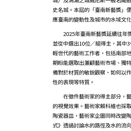
城）及潟湖之城威尼斯一般名聞
史名城。本屆的「臺南新藝獎」
應臺南的變動性及城市的水域文
2025年臺南新藝獎延續往年慣
並從中選出10位／組得主，其中3
輕世代的藝術工作者，包括南部
期盼能選取出兼顧藝術市場、獨
備對於材質的敏銳觀察、如何以
性的表現等特質。
在徵件藝術家的得主部分，藝術
的視覺效果。藝術家賴科維也採
陶瓷器皿，藝術家企圖同時改變
式》透過討論水的路徑及水的流