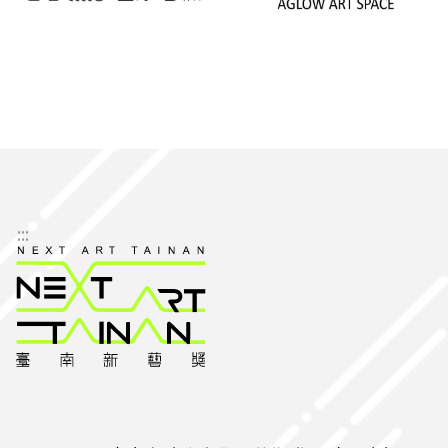
藝
Mizuiro
術
Workshop
空
間
Zit-
Dim
Art
Space
:::