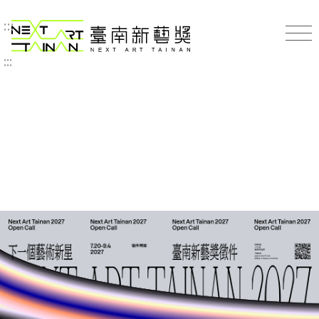
2027
:::
臺南新藝獎 NEXT ART TAINAN
臺
南
:::
新
藝
獎
徵
件
主
視
覺
_DD_DA_
臺
南