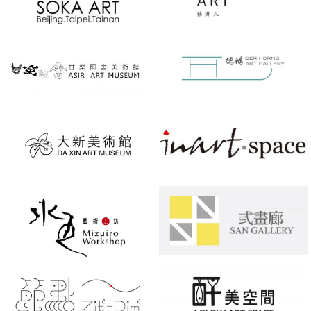
藝
術
甘
Soka
樂
Art
阿
Tainan
舍
大
美
新
術
美
館
術
Asir
水
館
Art
色
DA
Museum
藝
XIN
術
ART
節
工
Museum
點
坊