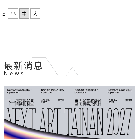
新
藝
:::
小
中
大
獎
官
網
_
首
最新消息
頁
News
Banner_20260622_01